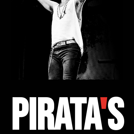
PIRATA
'
S