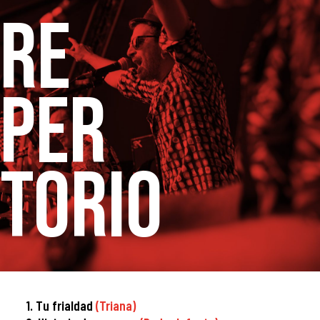
RE
PER
TORIO
1. Tu frialdad
(Triana)