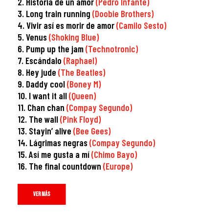
2. Historia de un amor
(Pedro Infante)
3. Long train running
(Doobie Brothers)
4. Vivir así es morir de amor
(Camilo Sesto)
5. Venus
(Shoking Blue)
6. Pump up the jam
(Technotronic)
7. Escándalo
(Raphael)
8. Hey jude
(The Beatles)
9. Daddy cool
(Boney M)
10. I want it all
(Queen)
11. Chan chan
(Compay Segundo)
12. The wall
(Pink Floyd)
13. Stayin’ alive
(Bee Gees)
14. Lágrimas negras
(Compay Segundo)
15. Así me gusta a mí
(Chimo Bayo)
16. The final countdown
(Europe)
VER MÁS